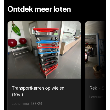
Ontdek meer loten
Transportkarren op wielen
Rek - Sta
(10st)
Lotnummer 
Lotnummer 238-24