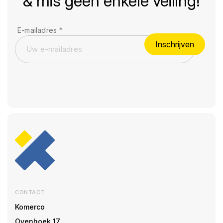
& mis geen enkele veiling!
E-mailadres
*
Inschrijven
CONTACT
Komerco
Ovenhoek 17