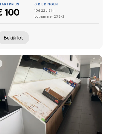
TARTPRIJS
0
BIEDINGEN
€
100
10d 22u 51m
Lotnummer
238-2
Bekijk lot