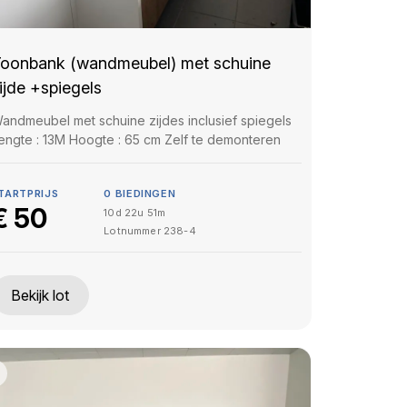
oonbank (wandmeubel) met schuine
ijde +spiegels
andmeubel met schuine zijdes inclusief spiegels
engte : 13M Hoogte : 65 cm Zelf te demonteren
TARTPRIJS
0
BIEDINGEN
€
50
10d 22u 51m
Lotnummer
238-4
Bekijk lot