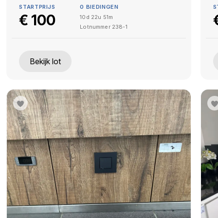
STARTPRIJS
0
BIEDINGEN
S
€
100
10d 22u 51m
Lotnummer
238-1
Bekijk lot