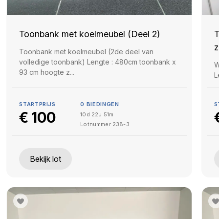
Toonbank met koelmeubel (Deel 2)
T
z
Toonbank met koelmeubel (2de deel van
volledige toonbank) Lengte : 480cm toonbank x
W
93 cm hoogte z...
L
STARTPRIJS
0
BIEDINGEN
S
€
100
10d 22u 51m
Lotnummer
238-3
Bekijk lot