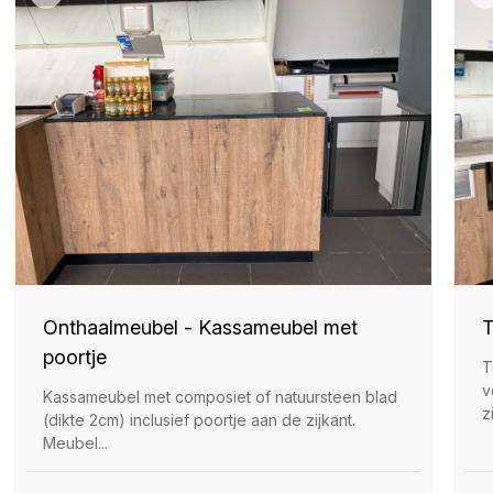
Onthaalmeubel - Kassameubel met
T
poortje
T
v
Kassameubel met composiet of natuursteen blad
z
(dikte 2cm) inclusief poortje aan de zijkant.
Meubel...