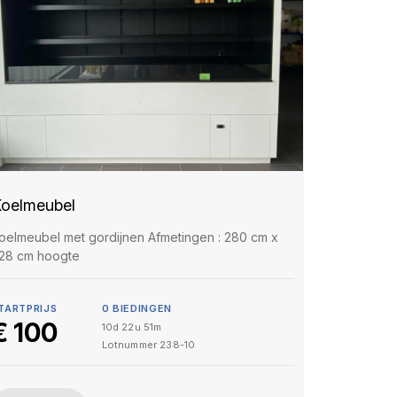
oelmeubel
oelmeubel met gordijnen Afmetingen : 280 cm x
28 cm hoogte
TARTPRIJS
0
BIEDINGEN
€
100
10d 22u 51m
Lotnummer
238-10