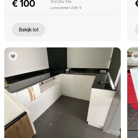
€
100
10d 22u 51m
Lotnummer
238-5
Bekijk lot