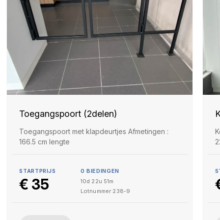
Toegangspoort (2delen)
K
Toegangspoort met klapdeurtjes Afmetingen :
K
166.5 cm lengte
2
STARTPRIJS
0
BIEDINGEN
S
€
35
10d 22u 51m
Lotnummer
238-9