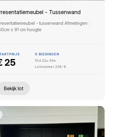
resentatiemeubel - Tussenwand
resentatiemeubel - tussenwand Afmetingen :
50cm x 91 cm hoogte
TARTPRIJS
0
BIEDINGEN
€
25
10d 22u 51m
Lotnummer
238-8
Bekijk lot