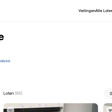
Veilingen
Alle Lote
e
 19U00
Loten
(85)