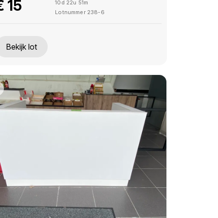
€
15
10d 22u 51m
Lotnummer
238-6
Bekijk lot