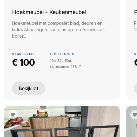
Hoekmeubel - Keukenmeubel
P
Hoekmeubel met composiet blad, deuren en
P
lades Afmetingen : zie plan op foto's Inclusief :
1
boiler...
STARTPRIJS
0
BIEDINGEN
S
€
100
10d 22u 51m
Lotnummer
238-7
Bekijk lot