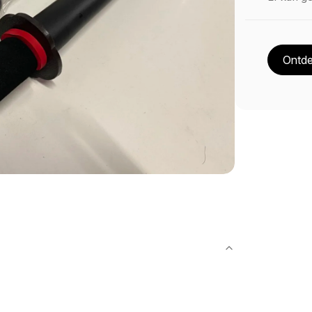
Ontde