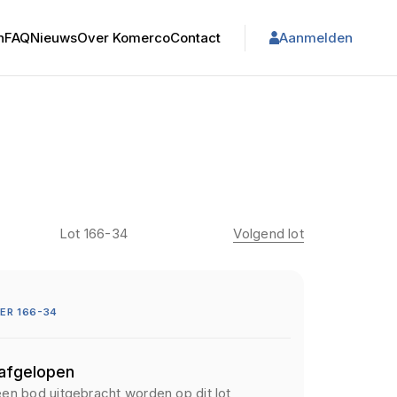
n
FAQ
Nieuws
Over Komerco
Contact
Aanmelden
Lot 166-34
Volgend lot
ER 166-34
 afgelopen
een bod uitgebracht worden op dit lot