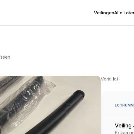
Veilingen
Alle Lote
essen
Vorig lot
LOTNUMM
Veiling
Er kan g