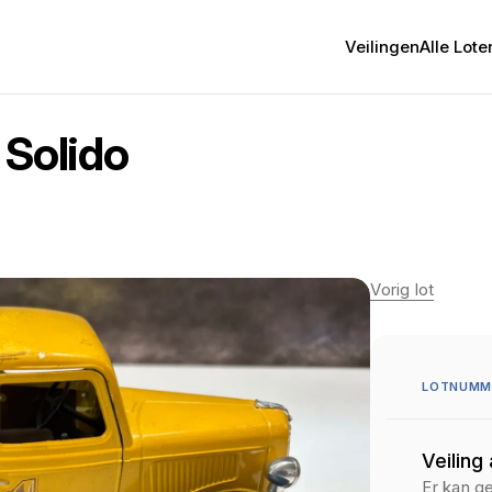
Veilingen
Alle Lote
 Solido
Vorig lot
LOTNUMME
Veiling
Er kan g