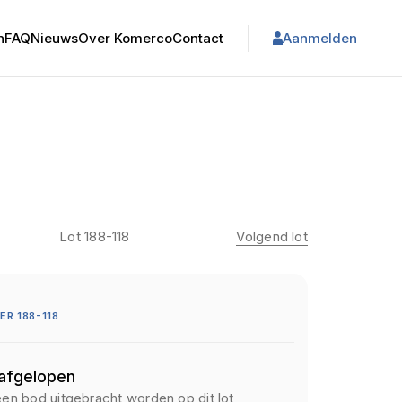
n
FAQ
Nieuws
Over Komerco
Contact
Aanmelden
Lot 188-118
Volgend lot
R 188-118
 afgelopen
een bod uitgebracht worden op dit lot