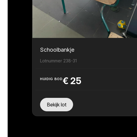
Schoolbankje
Lotnummer 238-31
€
25
HUIDIG BOD
Bekijk lot