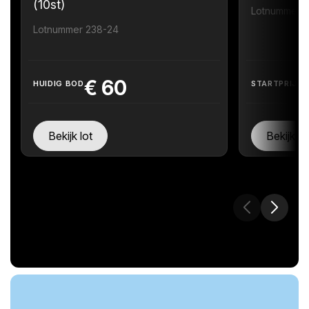
(10st)
Lotnummer 
Lotnummer 238-24
€
60
HUIDIG BOD
STARTPRIJS
Bekijk lot
Bekijk lo