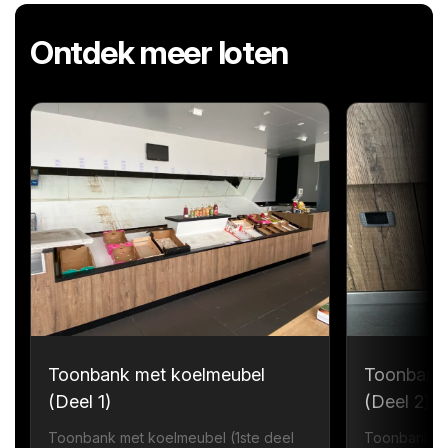
Ontdek meer loten
Toonbank met koelmeubel
Toonbank
(Deel 1)
(Deel 2)
Toonbank met koelmeubel (1ste deel
Toonbank me