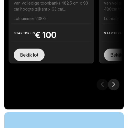
van volledige toonbank) 482.5 cm x 93
van volledig
cm hoogte zijkant x 63 cm...
480cm toonb
Lotnummer 238-2
Lotnummer 
€
100
STARTPRIJS
STARTPRIJS
Bekijk lot
Bekijk lo