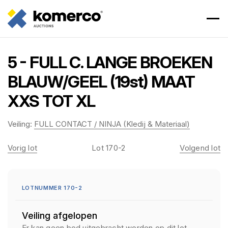
5 - FULL C. LANGE BROEKEN
BLAUW/GEEL (19st) MAAT
XXS TOT XL
Veiling:
FULL CONTACT / NINJA (Kledij & Materiaal)
Vorig lot
Lot 170-2
Volgend lot
LOTNUMMER 170-2
Veiling afgelopen
Er kan geen bod uitgebracht worden op dit lot