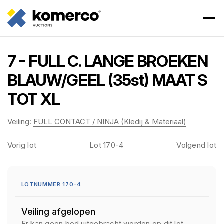
7 - FULL C. LANGE BROEKEN
BLAUW/GEEL (35st) MAAT S
TOT XL
Veiling:
FULL CONTACT / NINJA (Kledij & Materiaal)
Vorig lot
Lot 170-4
Volgend lot
LOTNUMMER 170-4
Veiling afgelopen
Er kan geen bod uitgebracht worden op dit lot