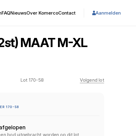
n
FAQ
Nieuws
Over Komerco
Contact
Aanmelden
2st) MAAT M-XL
Lot 170-58
Volgend lot
R 170-58
 afgelopen
een bod uitgebracht worden op dit lot