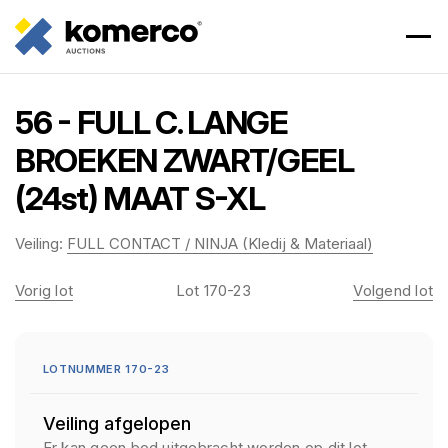
56 - FULL C. LANGE
BROEKEN ZWART/GEEL
(24st) MAAT S-XL
Veiling:
FULL CONTACT / NINJA (Kledij & Materiaal)
Vorig lot
Lot 170-23
Volgend lot
LOTNUMMER 170-23
Veiling afgelopen
Er kan geen bod uitgebracht worden op dit lot