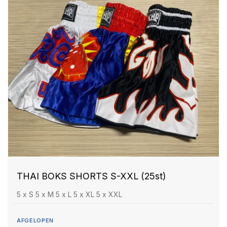
THAI BOKS SHORTS S-XXL (25st)
5 x S 5 x M 5 x L 5 x XL 5 x XXL
AFGELOPEN