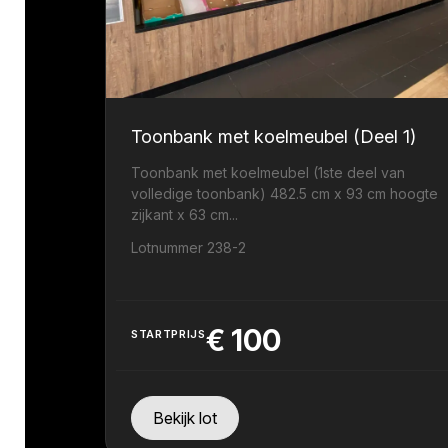
Toonbank met koelmeubel (Deel 1)
Toonbank met koelmeubel (1ste deel van
volledige toonbank) 482.5 cm x 93 cm hoogte
zijkant x 63 cm...
Lotnummer 238-2
€
100
STARTPRIJS
Bekijk lot