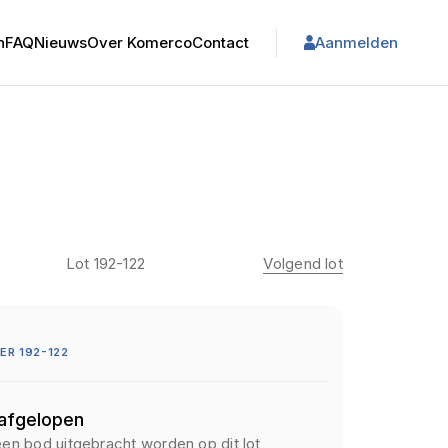
n
FAQ
Nieuws
Over Komerco
Contact
Aanmelden
Lot 192-122
Volgend lot
R 192-122
 afgelopen
een bod uitgebracht worden op dit lot