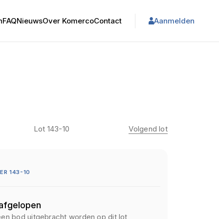
n
FAQ
Nieuws
Over Komerco
Contact
Aanmelden
Lot 143-10
Volgend lot
R 143-10
 afgelopen
een bod uitgebracht worden op dit lot