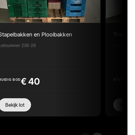
Stapelbakken en Plooibakken
Transpor
Lotnummer 238-29
Lotnummer
€
40
HUIDIG BOD
STARTPRIJ
Bekijk lot
Bekijk 