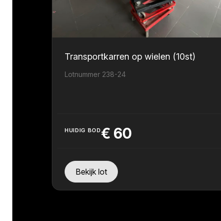
Transportkarren op wielen (10st)
Lotnummer 238-24
€
60
HUIDIG BOD
Bekijk lot