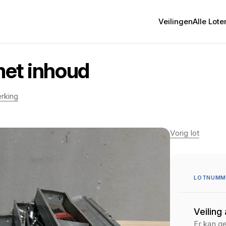
Veilingen
Alle Lote
et inhoud
rking
Vorig lot
LOTNUMME
Veiling
Er kan g