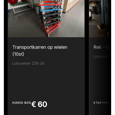
Transportkarren op wielen
Rek - Sta
(10st)
Lotnummer 
Lotnummer 238-24
€
60
HUIDIG BOD
STARTPRIJS