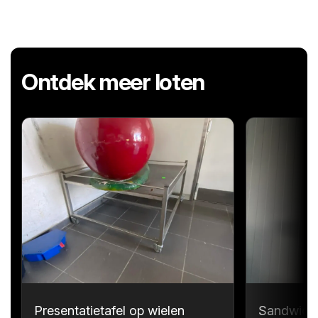
Ontdek meer loten
Presentatietafel op wielen
Sandwichp