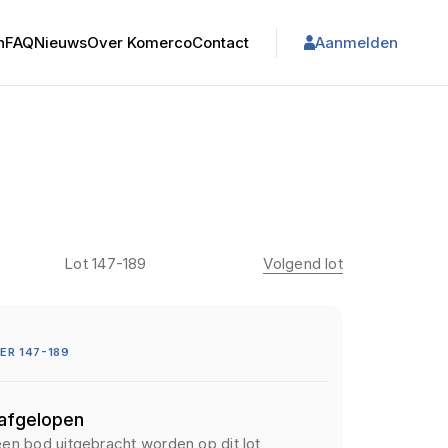
n
FAQ
Nieuws
Over Komerco
Contact
Aanmelden
Lot 147-189
Volgend lot
R 147-189
 afgelopen
een bod uitgebracht worden op dit lot