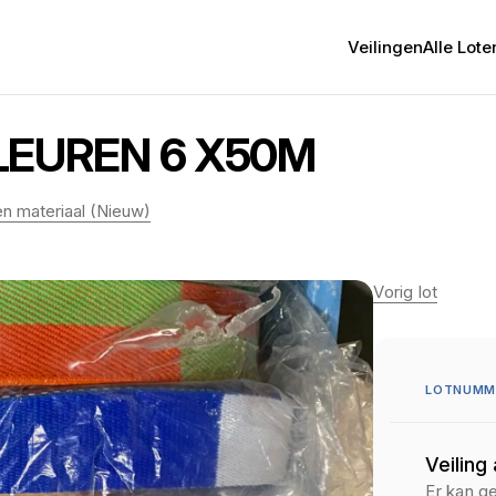
Veilingen
Alle Lote
LEUREN 6 X50M
 materiaal (Nieuw)
Vorig lot
LOTNUMME
Veiling
Er kan g