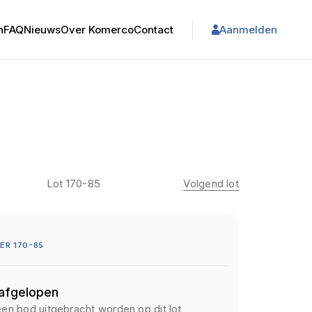
n
FAQ
Nieuws
Over Komerco
Contact
Aanmelden
Lot 170-85
Volgend lot
R 170-85
 afgelopen
een bod uitgebracht worden op dit lot