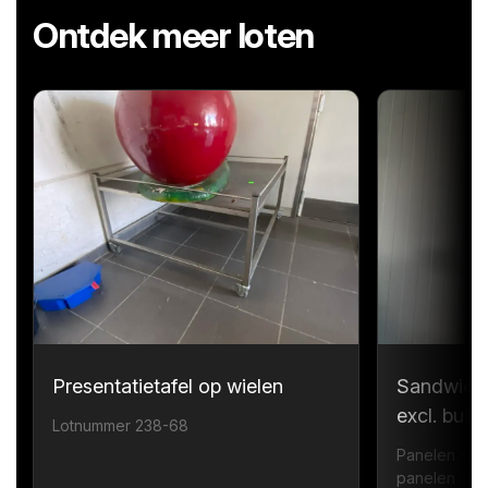
Ontdek meer loten
Presentatietafel op wielen
Sandwichp
excl. bui
Lotnummer 238-68
Panelen = 1
panelen = 6