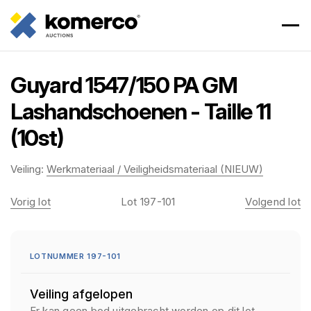
Guyard 1547/150 PA GM
Lashandschoenen - Taille 11
(10st)
Veiling:
Werkmateriaal / Veiligheidsmateriaal (NIEUW)
Vorig lot
Lot 197-101
Volgend lot
LOTNUMMER 197-101
Veiling afgelopen
Er kan geen bod uitgebracht worden op dit lot