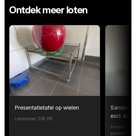
Ontdek meer loten
Presentatietafel op wielen
Sandwichp
excl. bui
Lotnummer 238-68
Panelen = 1
panelen = 6