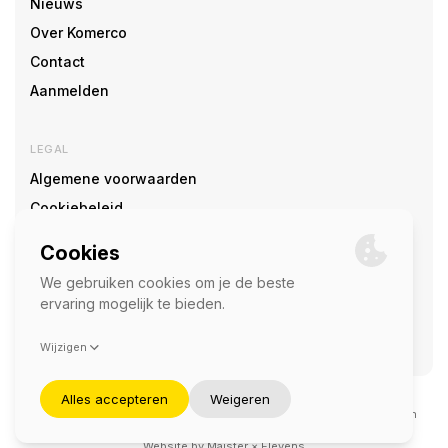
Nieuws
Over Komerco
Contact
Aanmelden
LEGAL
Algemene voorwaarden
Cookiebeleid
Cookie voorkeuren
SOCIAL
©2026 — Komerco
Deze site wordt beschermd door reCAPTCHA en het
privacybeleid
en
servicevoorwaarden
van Google zijn van toepassing.
Website by
Maister
×
Elevens