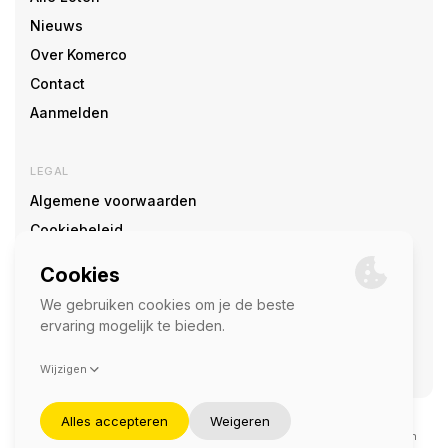
Nieuws
Over Komerco
Contact
Aanmelden
LEGAL
Algemene voorwaarden
Cookiebeleid
Cookie voorkeuren
SOCIAL
©2026 — Komerco
Deze site wordt beschermd door reCAPTCHA en het
privacybeleid
en