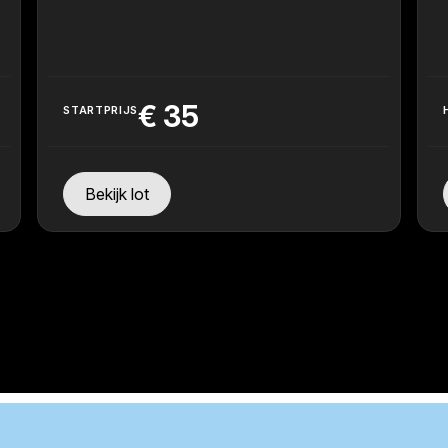
€
35
STARTPRIJS
Bekijk lot