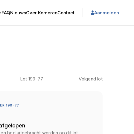
n
FAQ
Nieuws
Over Komerco
Contact
Aanmelden
Lot 199-77
Volgend lot
ER 199-77
 afgelopen
een bod uitgebracht worden op dit lot