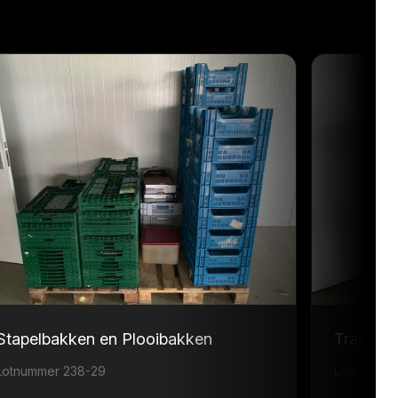
Stapelbakken en Plooibakken
Transpor
Lotnummer 238-29
Lotnummer