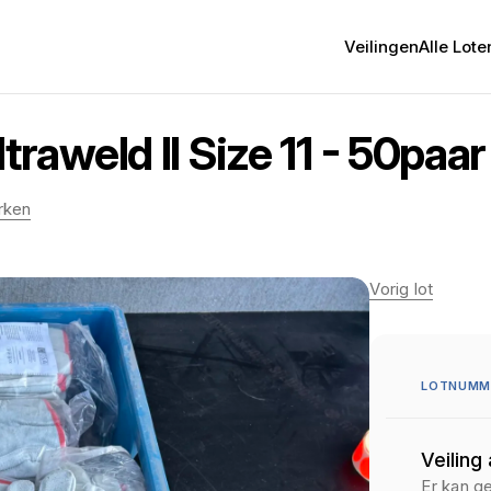
Veilingen
Alle Lote
aweld II Size 11 - 50paar
rken
Vorig lot
LOTNUMM
Veiling
Er kan g