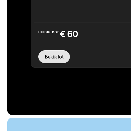
€
60
HUIDIG BOD
Bekijk lot