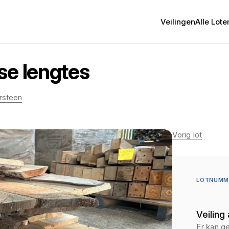
Veilingen
Alle Lote
se lengtes
ursteen
Vorig lot
LOTNUMME
Veiling
Er kan g