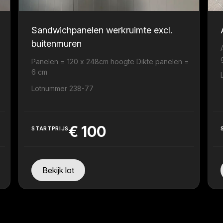
Sandwichpanelen werkruimte excl.
buitenmuren
Panelen = 120 x 248cm hoogte Dikte panelen =
6 cm
Lotnummer 238-77
€
100
STARTPRIJS
Bekijk lot