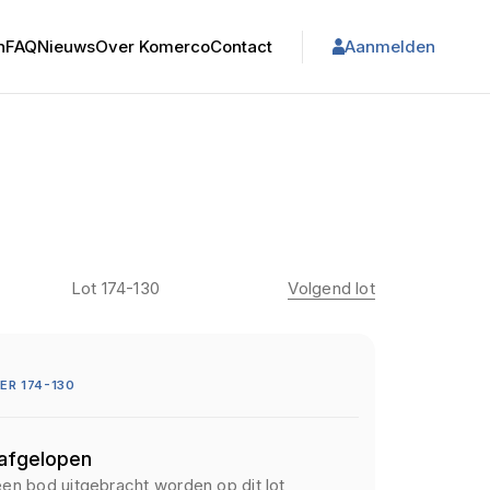
n
FAQ
Nieuws
Over Komerco
Contact
Aanmelden
Lot 174-130
Volgend lot
R 174-130
 afgelopen
een bod uitgebracht worden op dit lot