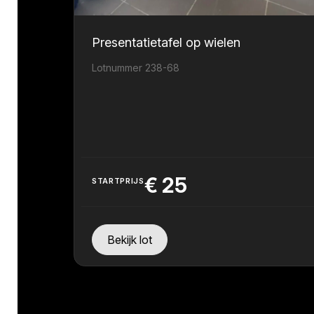
Presentatietafel op wielen
Lotnummer 238-68
€
25
STARTPRIJS
Bekijk lot