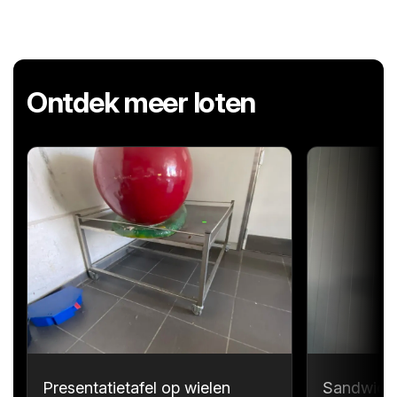
Ontdek meer loten
Presentatietafel op wielen
Sandwichp