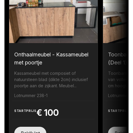
Onthaalmeubel - Kassameubel
Toonbank
met poortje
(Deel 1)
Kassameubel met composiet of
Toonbank me
natuursteen blad (dikte 2cm) inclusief
van volledi
poortje aan de zijkant. Meubel...
cm hoogte zi
Lotnummer 238-1
Lotnummer 
€
100
STARTPRIJS
STARTPRIJS