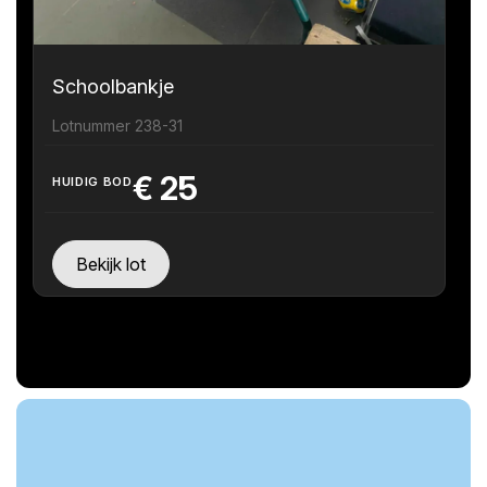
Schoolbankje
Lotnummer 238-31
€
25
HUIDIG BOD
Bekijk lot