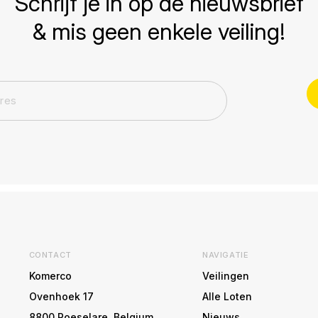
Schrijf je in op de nieuwsbrief
& mis geen enkele veiling!
CONTACT
NAVIGATIE
Komerco
Veilingen
Ovenhoek 17
Alle Loten
8800 Roeselare, Belgium
Nieuws