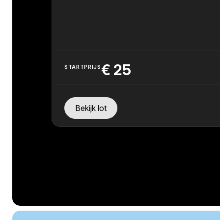
€
25
STARTPRIJS
Bekijk lot