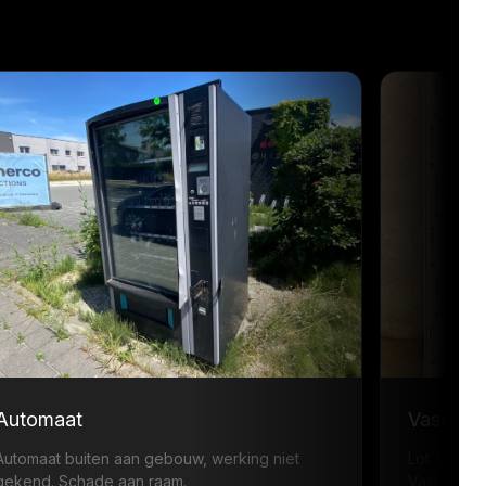
Automaat
Vast ra
Automaat buiten aan gebouw, werking niet
Lot 1: ·
gekend. Schade aan raam.
Vast raam