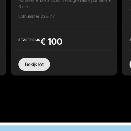
Panelen = 120 x 248cm hoogte Dikte panelen =
6 cm
Lotnummer 238-77
€
100
STARTPRIJS
Bekijk lot