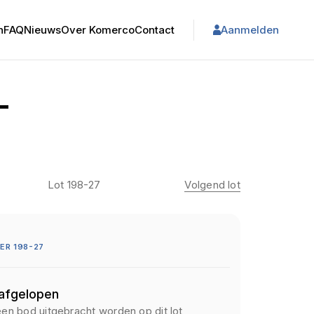
n
FAQ
Nieuws
Over Komerco
Contact
Aanmelden
L
Lot 198-27
Volgend lot
R 198-27
 afgelopen
een bod uitgebracht worden op dit lot