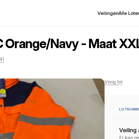
Veilingen
Alle Lote
C Orange/Navy - Maat XX
W)
Vorig lot
LOTNUMME
Veiling
Er kan g