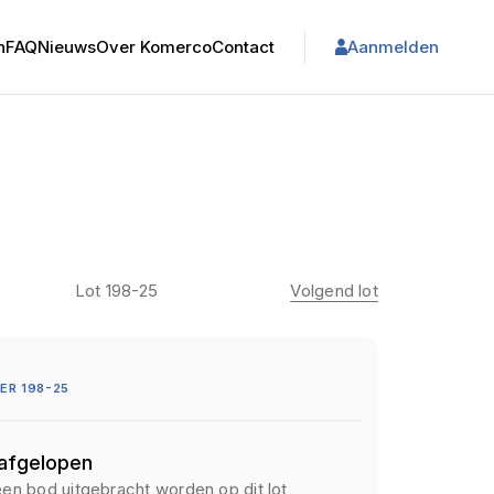
n
FAQ
Nieuws
Over Komerco
Contact
Aanmelden
Lot 198-25
Volgend lot
R 198-25
 afgelopen
een bod uitgebracht worden op dit lot