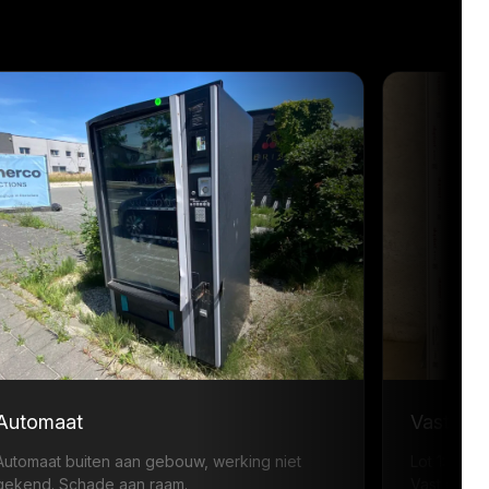
Automaat
Vast ra
Automaat buiten aan gebouw, werking niet
Lot 1: ·
gekend. Schade aan raam.
Vast raam