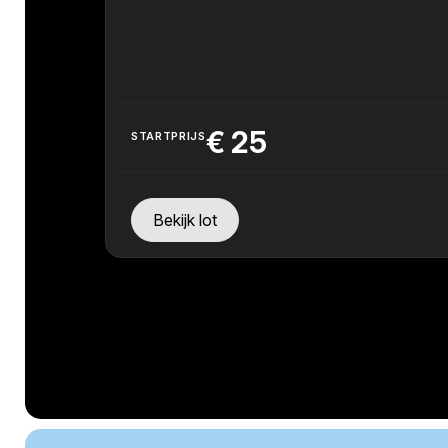
€
25
STARTPRIJS
Bekijk lot