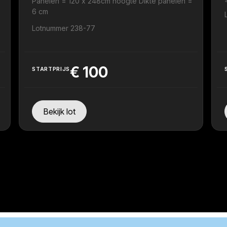
Panelen = 120 x 248cm hoogte Dikte panelen =
6 cm
Lotnummer 238-77
€
100
STARTPRIJS
Bekijk lot