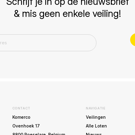
Schrijf je in op de nieuwsbrief
& mis geen enkele veiling!
CONTACT
NAVIGATIE
Komerco
Veilingen
Ovenhoek 17
Alle Loten
8800 Roeselare, Belgium
Nieuws