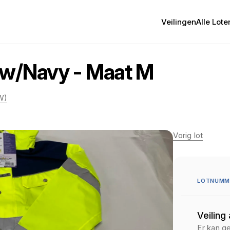
Veilingen
Alle Lote
ow/Navy - Maat M
W)
Vorig lot
LOTNUMME
Veiling
Er kan g