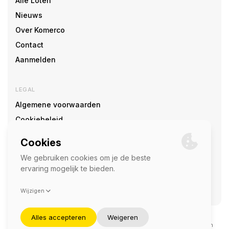
Alle Loten
Nieuws
Over Komerco
Contact
Aanmelden
LEGAL
Algemene voorwaarden
Cookiebeleid
Cookie voorkeuren
SOCIAL
©2026 — Komerco
Deze site wordt beschermd door reCAPTCHA en het
privacybeleid
en