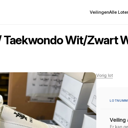
Veilingen
Alle Lote
/ Taekwondo Wit/Zwart W
Vorig lot
LOTNUMME
Veiling
Er kan g