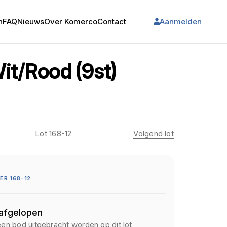
n
FAQ
Nieuws
Over Komerco
Contact
Aanmelden
it/Rood (9st)
Lot 168-12
Volgend lot
R 168-12
 afgelopen
een bod uitgebracht worden op dit lot