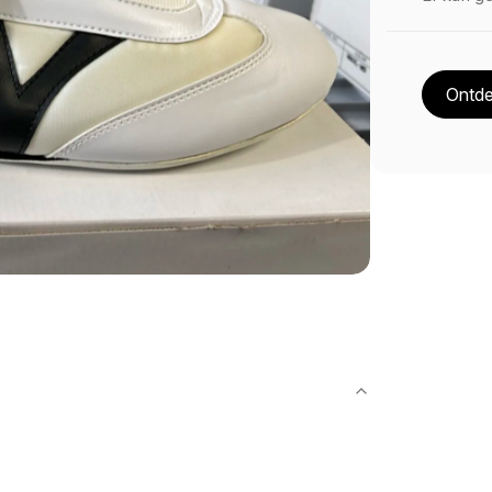
Ontde