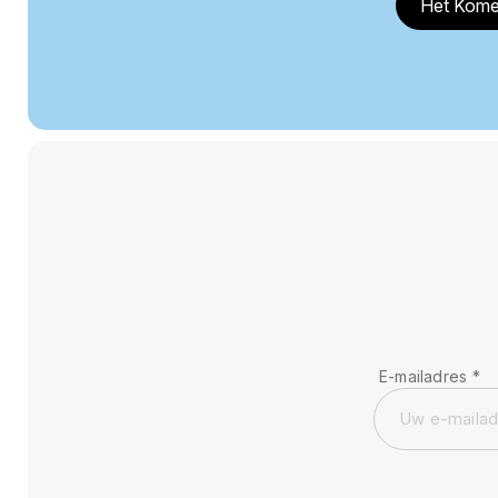
Het Kome
E-mailadres
*