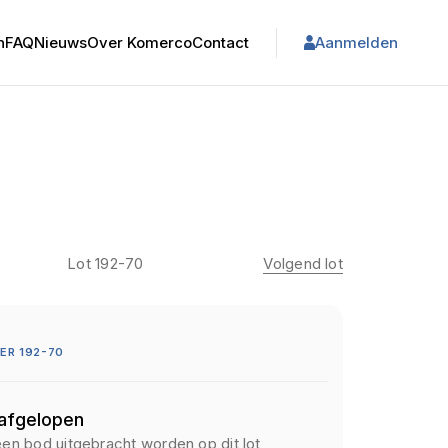
n
FAQ
Nieuws
Over Komerco
Contact
Aanmelden
Lot 192-70
Volgend lot
ER 192-70
 afgelopen
een bod uitgebracht worden op dit lot