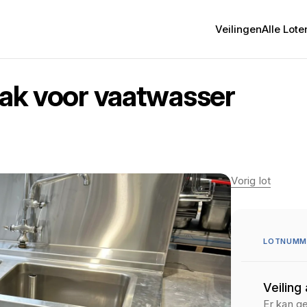
Veilingen
Alle Lote
bak voor vaatwasser
Vorig lot
LOTNUMM
Veiling
Er kan g