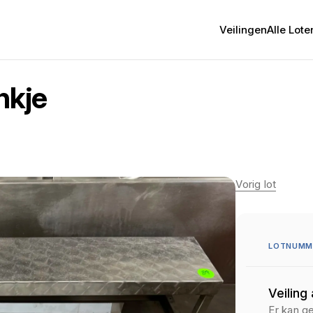
Veilingen
Alle Lote
nkje
Vorig lot
LOTNUMM
Veiling
Er kan g