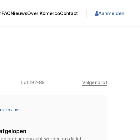
n
FAQ
Nieuws
Over Komerco
Contact
Aanmelden
Lot 192-89
Volgend lot
ER 192-89
 afgelopen
een bod uitgebracht worden op dit lot