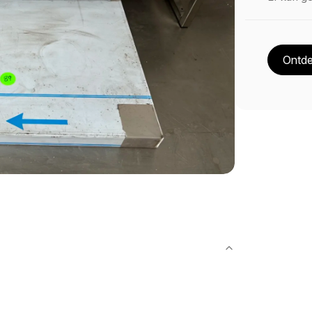
Ontde