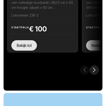
van volledige toonbank) 482.5 cm x 93
van volledig
cm hoogte zijkant x 63 cm...
480cm toonb
Lotnummer 238-2
Lotnummer 
€
100
STARTPRIJS
STARTPRIJS
Bekijk lot
Bekijk lo