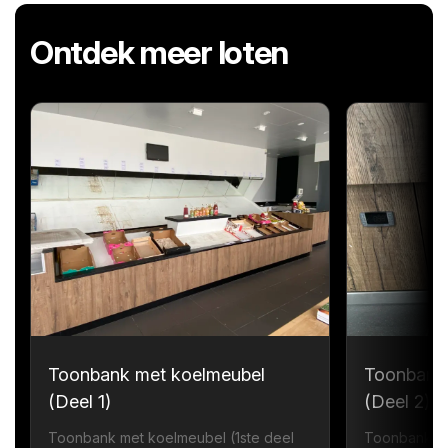
Ontdek meer loten
Toonbank met koelmeubel
Toonbank
(Deel 1)
(Deel 2)
Toonbank met koelmeubel (1ste deel
Toonbank me