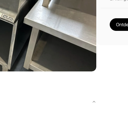
Ontde