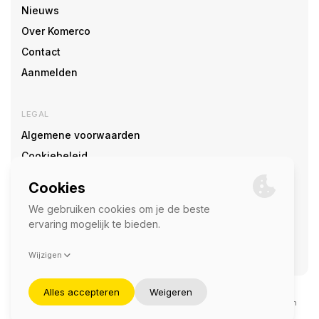
Nieuws
Over Komerco
Contact
Aanmelden
LEGAL
Algemene voorwaarden
Cookiebeleid
Cookie voorkeuren
SOCIAL
©2026 — Komerco
Deze site wordt beschermd door reCAPTCHA en het
privacybeleid
en
servicevoorwaarden
van Google zijn van toepassing.