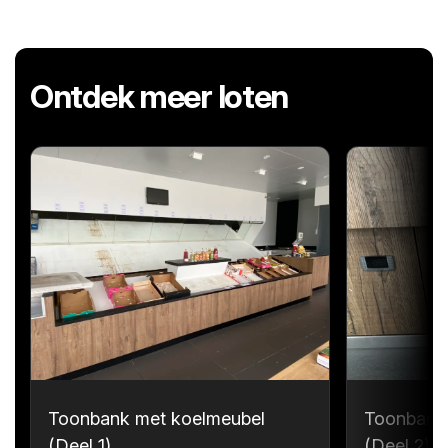
Ontdek meer loten
Toonbank met koelmeubel
Toonbank
(Deel 1)
(Deel 2)