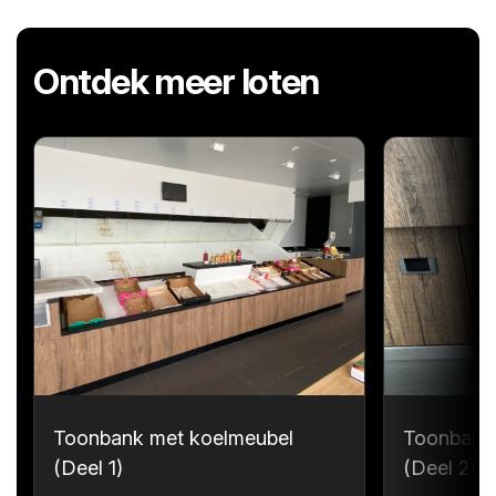
Ontdek meer loten
Toonbank met koelmeubel
Toonbank
(Deel 1)
(Deel 2)