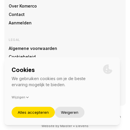
Over Komerco
Contact
Aanmelden
LEGAL
Algemene voorwaarden
Cookiebeleid
Cookie voorkeuren
SOCIAL
©2026 — Komerco
Deze site wordt beschermd door reCAPTCHA en het
privacybeleid
en
servicevoorwaarden
van Google zijn van toepassing.
Website by
Maister
×
Elevens