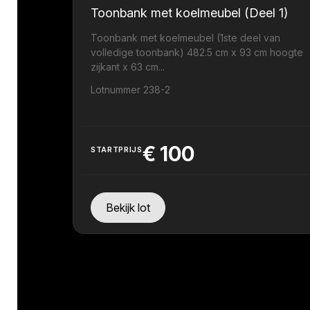
Toonbank met koelmeubel (Deel 1)
Toonbank met koelmeubel (1ste deel van
volledige toonbank) 482.5 cm x 93 cm hoogte
zijkant x 63 cm...
Lotnummer 238-2
€
100
STARTPRIJS
Bekijk lot