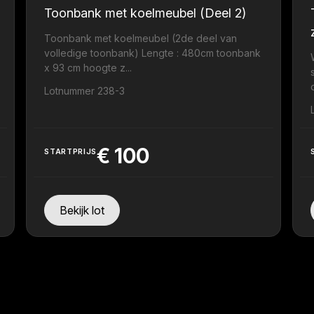
Toonbank met koelmeubel (Deel 2)
Toonbank met koelmeubel (2de deel van
volledige toonbank) Lengte : 480cm toonbank
x 93 cm hoogte z...
Lotnummer 238-3
€
100
STARTPRIJS
Bekijk lot