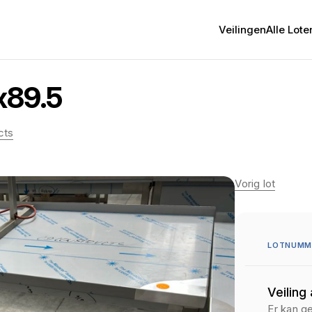
Veilingen
Alle Lote
x89.5
cts
Vorig lot
LOTNUMME
Veiling
Er kan g