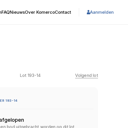
n
FAQ
Nieuws
Over Komerco
Contact
Aanmelden
Lot 193-14
Volgend lot
R 193-14
 afgelopen
een bod uitgebracht worden op dit lot