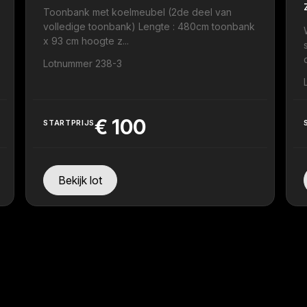
Toonbank met koelmeubel (2de deel van
volledige toonbank) Lengte : 480cm toonbank
x 93 cm hoogte z...
Lotnummer 238-3
€
100
STARTPRIJS
Bekijk lot