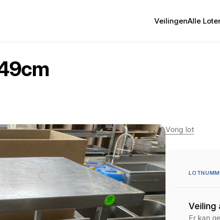
Veilingen
Alle Lote
x49cm
Vorig lot
LOTNUMM
Veiling
Er kan g