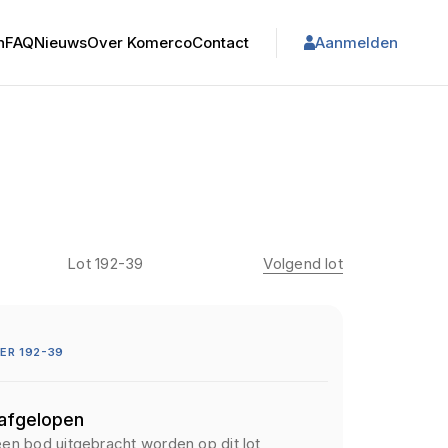
n
FAQ
Nieuws
Over Komerco
Contact
Aanmelden
Lot 192-39
Volgend lot
ER 192-39
 afgelopen
een bod uitgebracht worden op dit lot