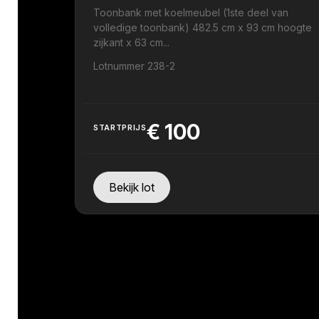
Toonbank met koelmeubel (1ste deel van
volledige toonbank) 482.5 cm x 93 cm hoogte
zijkant x 63 cm...
Lotnummer 238-2
€
100
STARTPRIJS
Bekijk lot