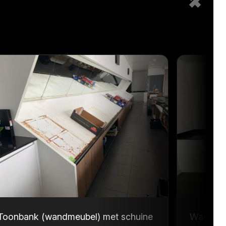
Toonbank (wandmeubel) met schuine
Wandmeu