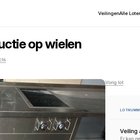
Veilingen
Alle Lote
uctie op wielen
cts
Vorig lot
LOTNUMME
Veiling
Er kan g