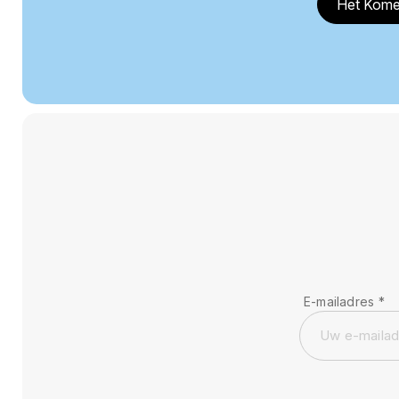
Het Kome
E-mailadres
*