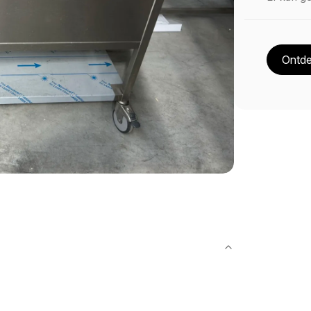
Ontde