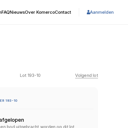
n
FAQ
Nieuws
Over Komerco
Contact
Aanmelden
Lot 193-10
Volgend lot
R 193-10
 afgelopen
een bod uitgebracht worden op dit lot