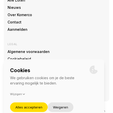
Alle Loten
Nieuws
Over Komerco
Contact
Aanmelden
LEGAL
Algemene voorwaarden
Cookiebeleid
Cookie voorkeuren
SOCIAL
©2026 — Komerco
Deze site wordt beschermd door reCAPTCHA en het
privacybeleid
en