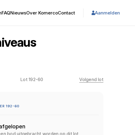
n
FAQ
Nieuws
Over Komerco
Contact
Aanmelden
niveaus
Lot 192-60
Volgend lot
ER 192-60
 afgelopen
een bod uitgebracht worden op dit lot