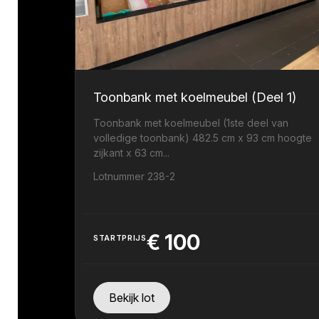
Toonbank met koelmeubel (Deel 1)
Toonbank met koelmeubel (1ste deel van
volledige toonbank) 482.5 cm x 93 cm hoogte
zijkant x 63 cm...
Lotnummer 238-2
€
100
STARTPRIJS
Bekijk lot