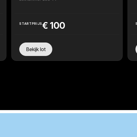
€
100
STARTPRIJS
Bekijk lot