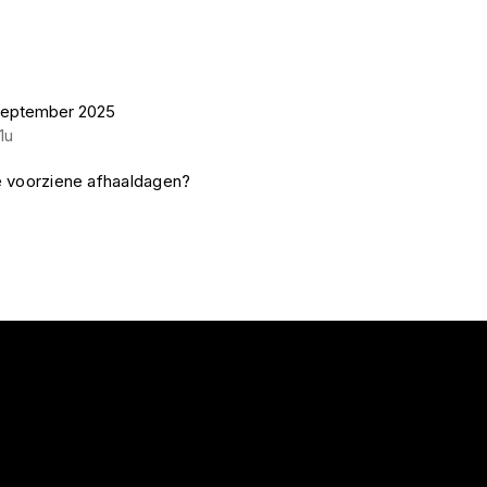
september 2025
1u
e voorziene afhaaldagen?