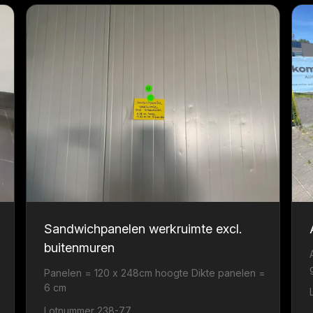
Sandwichpanelen werkruimte excl.
buitenmuren
Panelen = 120 x 248cm hoogte Dikte panelen =
6 cm
Lotnummer 238-77