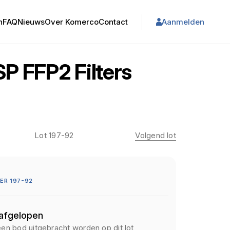
n
FAQ
Nieuws
Over Komerco
Contact
Aanmelden
P FFP2 Filters
Lot 197-92
Volgend lot
ER 197-92
 afgelopen
een bod uitgebracht worden op dit lot