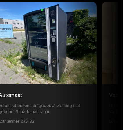
Automaat
Vast ra
Automaat buiten aan gebouw, werking niet
Lot 1: ·
gekend. Schade aan raam.
Vast raam
Lotnummer 238-82
Lotnummer