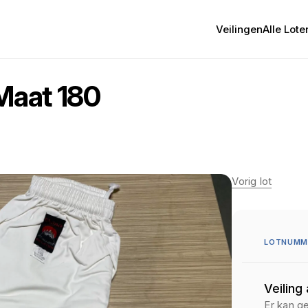
Veilingen
Alle Lote
 Maat 180
Vorig lot
LOTNUMM
Veiling
Er kan g