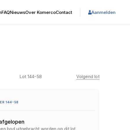
n
FAQ
Nieuws
Over Komerco
Contact
Aanmelden
Lot 144-58
Volgend lot
ER 144-58
 afgelopen
een bod uitgebracht worden op dit lot