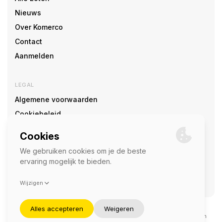
Nieuws
Over Komerco
Contact
Aanmelden
LEGAL
Algemene voorwaarden
Cookiebeleid
Cookie voorkeuren
SOCIAL
©2026 — Komerco
Deze site wordt beschermd door reCAPTCHA en het
privacybeleid
en