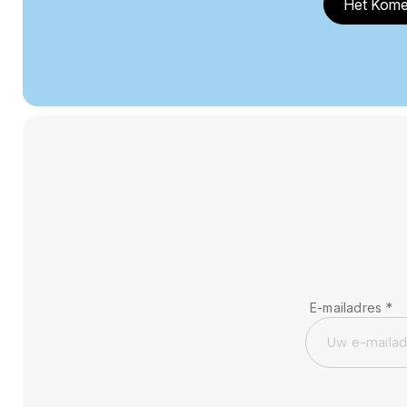
Het Kome
E-mailadres
*