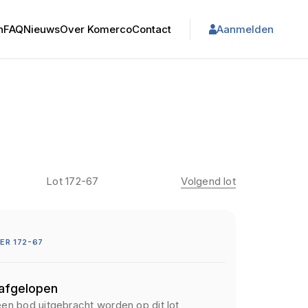
n
FAQ
Nieuws
Over Komerco
Contact
Aanmelden
Lot 172-67
Volgend lot
R 172-67
 afgelopen
een bod uitgebracht worden op dit lot