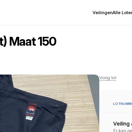
Veilingen
Alle Lote
t) Maat 150
Vorig lot
LOTNUMME
Veiling
Er kan g