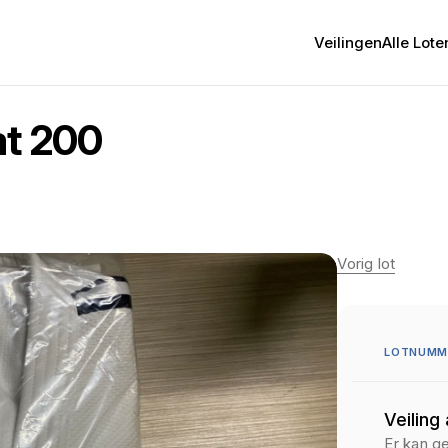
Veilingen
Alle Lote
at 200
Vorig lot
LOTNUMME
Veiling
Er kan g