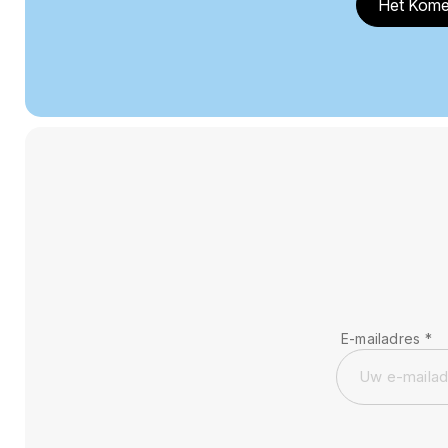
Het Kome
E-mailadres
*