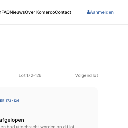
n
FAQ
Nieuws
Over Komerco
Contact
Aanmelden
Lot 172-126
Volgend lot
R 172-126
 afgelopen
een bod uitgebracht worden op dit lot