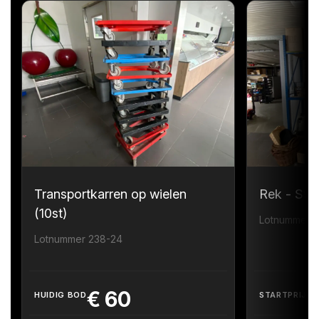
Transportkarren op wielen
Rek - Sta
(10st)
Lotnummer 
Lotnummer 238-24
€
60
HUIDIG BOD
STARTPRIJS