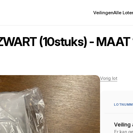
Veilingen
Alle Lote
WART (10stuks) - MAAT 
Vorig lot
LOTNUMME
Veiling
Er kan g