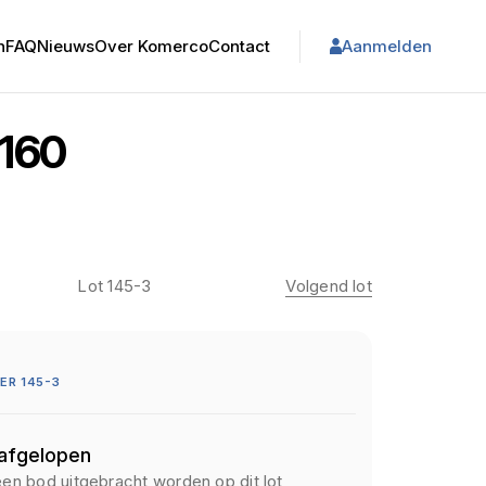
n
FAQ
Nieuws
Over Komerco
Contact
Aanmelden
160
Lot 145-3
Volgend lot
R 145-3
 afgelopen
een bod uitgebracht worden op dit lot