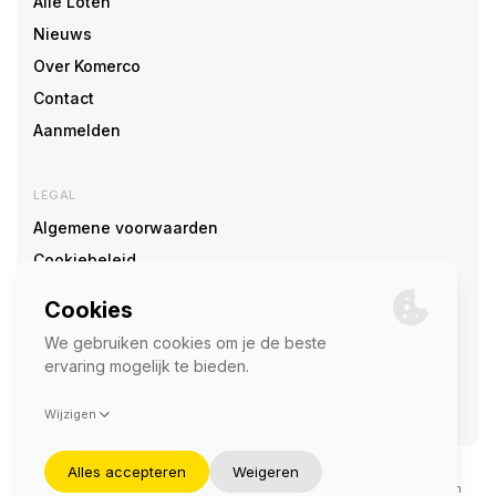
Alle Loten
Nieuws
Over Komerco
Contact
Aanmelden
LEGAL
Algemene voorwaarden
Cookiebeleid
Cookie voorkeuren
SOCIAL
©2026 — Komerco
Deze site wordt beschermd door reCAPTCHA en het
privacybeleid
en